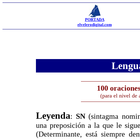
PORTADA
elvelerodigital.com
Lengua
100 oraciones
(para el nivel de
Leyenda
:
SN
(sintagma nomin
una preposición a la que le sig
(Determinante, está siempre de