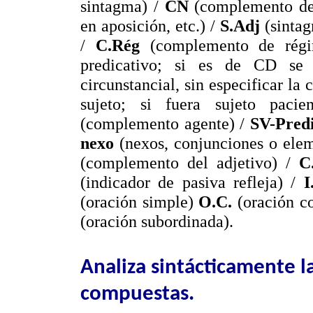
sintagma) /
CN
(complemento del 
en aposición, etc.) /
S.Adj
(sintag
/
C.Rég
(complemento de régi
predicativo; si es de CD s
circunstancial, sin especificar la 
sujeto; si fuera sujeto pac
(complemento agente) /
SV-Pred
nexo
(nexos, conjunciones o elem
(complemento del adjetivo) /
C
(indicador de pasiva refleja) /
I
(oración simple)
O.C.
(oración c
(oración subordinada).
Analiza sintácticamente l
compuestas.