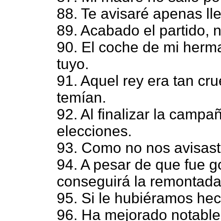
88. Te avisaré apenas ll
89. Acabado el partido, 
90. El coche de mi herm
tuyo.
91. Aquel rey era tan cru
temían.
92. Al finalizar la campa
elecciones.
93. Como no nos avisast
94. A pesar de que fue g
conseguirá la remontada 
95. Si le hubiéramos he
96. Ha mejorado notabl