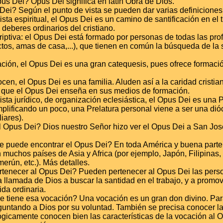
pus Dei? Opus Dei significa en latín Obra de Dios.
Dei? Según el punto de vista se pueden dar varias definiciones
sta espiritual, el Opus Dei es un camino de santificación en el t
deberes ordinarios del cristiano.
iptiva: el Opus Dei está formado por personas de todas las prof
ctos, amas de casa,...), que tienen en común la búsqueda de la 
ción, el Opus Dei es una gran catequesis, pues ofrece formación
cen, el Opus Dei es una familia. Aluden así a la caridad cristian
 que el Opus Dei enseña en sus medios de formación.
sta jurídico, de organización eclesiástica, el Opus Dei es una P
implificando un poco, una Prelatura personal viene a ser una di
iares).
 Opus Dei? Dios nuestro Señor hizo ver el Opus Dei a San Jos
e puede encontrar el Opus Dei? En toda América y buena parte 
muchos países de Asia y Africa (por ejemplo, Japón, Filipinas, 
erún, etc.). Más detalles.
rtenecer al Opus Dei? Pueden pertenecer al Opus Dei las pers
a llamada de Dios a buscar la santidad en el trabajo, y a promo
ida ordinaria.
e tiene esa vocación? Una vocación es un gran don divino. Par
guntando a Dios por su voluntad. También se precisa conocer la 
ógicamente conocen bien las características de la vocación al 