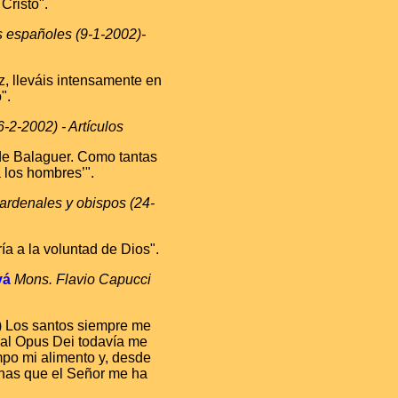
Cristo".
 españoles (9-1-2002)-
, lleváis intensamente en
".
-2-2002) - Artículos
de Balaguer. Como tantas
 los hombres’".
ardenales y obispos (24-
ría a la voluntad de Dios".
vá
Mons. Flavio Capucci
.) Los santos siempre me
 al Opus Dei
todavía me
po mi alimento y, desde
anas que el Señor me ha