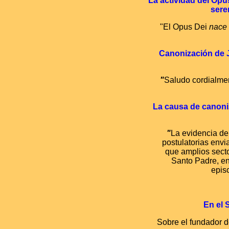
"La actividad del Opu
sere
"El Opus Dei
nace e
Canonización de J
"
Saludo cordialmen
La causa de canoni
"
La evidencia de
postulatorias envi
que amplios secto
Santo Padre, en
epis
En el 
Sobre el fundador d