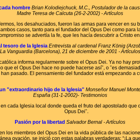
n cada hombre
Brian Kolodiejchuck, M.C., Postulador de la caus
Madre Teresa de Calcuta (26-2-2002) - Artículos
fermos, los desahuciados, fueron las armas para vencer en su b
 ambos casos, tanto para el fundador del Opus Dei como para la
ompromiso se advertía la fe, que les hacía descubrir a Cristo e
 tesoro de la Iglesia
Entrevista al cardenal Franz König (Arzo
La Vanguardia (Barcelona), 21 de diciembre de 2001 - Artículo
católica informa regularmente sobre el Opus Dei.
Ya no hay pro
Lo que el Opus Dei hace no puede hacerse así", o "es demasiad
han pasado. El pensamiento del fundador está empezando a cu
n "extraordinario hijo de la Iglesia"
Monseñor Manuel Montei
España (31-1-2002)- Testimonios
en cada Iglesia local donde queda el fruto del apostolado que de
Opus Dei".
Pasión por la libertad
Salvador Bernal - Artículos
en los miembros del Opus Dei en la vida pública de las nacione
nea ovación, se inició con estas palabras verdaderas: “¡La que 