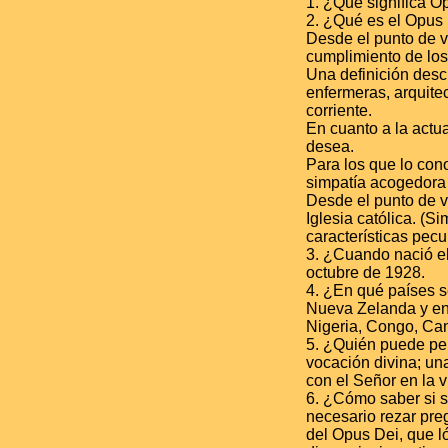
1. ¿Qué significa O
2. ¿Qué es el Opus 
Desde el punto de vi
cumplimiento de los 
Una definición descr
enfermeras, arquite
corriente.
En cuanto a la actua
desea.
Para los que lo cono
simpatía acogedora
Desde el punto de vi
Iglesia católica. (S
características pecul
3. ¿Cuando nació el
octubre de 1928.
4. ¿En qué países s
Nueva Zelanda y en 
Nigeria, Congo, Cam
5. ¿Quién puede pe
vocación divina; un
con el Señor en la v
6. ¿Cómo saber si s
necesario rezar pre
del Opus Dei, que l