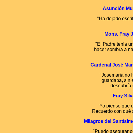
Asunción Muñ
"Ha dejado escri
Mons. Fray J
"El Padre tenía u
hacer sombra a nad
Cardenal José Marí
"Josemaría no h
guardaba, sin 
descubría 
Fray Sil
"Yo pienso que u
Recuerdo con qué al
Milagros del Santísi
"Puedo asegurar po