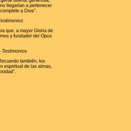
e gente buena, generosa,
 no llegarían a pertenecer
 completo a Dios".
Testimonios
ara que, a mayor Gloria de
ermos y fundador del Opus
- Testimonios
Recuerdo también, los
 espiritual de las almas,
osidad".