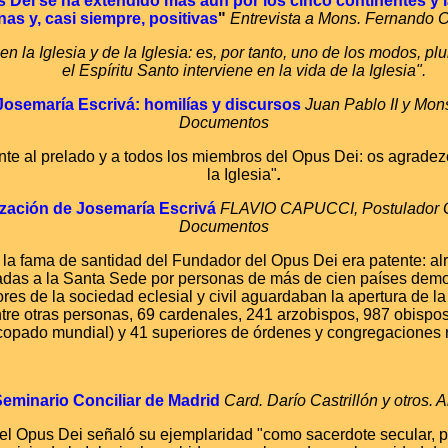
s Dei se ha extendido más aún por los cinco continentes y
nas y, casi siempre, positivas
"
Entrevista a Mons. Fernando O
n la Iglesia y de la Iglesia: es, por tanto, uno de los modos, plu
el Espíritu Santo interviene en la vida de la Iglesia".
osemaría Escrivá: homilías y discursos
Juan Pablo II y Mons
Documentos
te al prelado y a todos los miembros del Opus Dei: os agradez
la Iglesia"
.
zación de Josemaría Escrivá
FLAVIO CAPUCCI, Postulador G
Documentos
 la fama de santidad del Fundador del Opus Dei era patente: al
adas a la Santa Sede por personas de más de cien países demos
res de la sociedad eclesial y civil aguardaban la apertura de la
tre otras personas, 69 cardenales, 241 arzobispos, 987 obispos
copado mundial) y 41 superiores de órdenes y congregaciones r
Seminario Conciliar de Madrid
Card. Darío Castrillón y otros. A
el Opus Dei señaló su ejemplaridad "como sacerdote secular, p