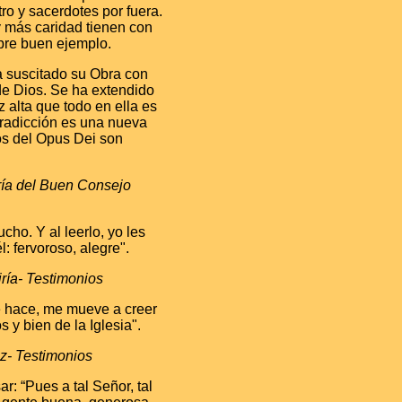
o y sacerdotes por fuera.
 más caridad tienen con
pre buen ejemplo.
a suscitado su Obra con
de Dios. Se ha extendido
 alta que todo en ella es
tradicción es una nueva
tos del Opus Dei son
ía del Buen Consejo
ho. Y al leerlo, yo les
l: fervoroso, alegre".
ría- Testimonios
e hace, me mueve a creer
s y bien de la Iglesia".
z- Testimonios
: “Pues a tal Señor, tal