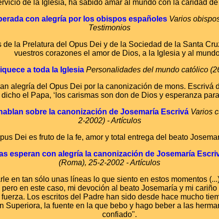
ervicio de la Iglesia, ha sabido amar al mundo con la caridad de 
erada con alegría por los obispos españoles
Varios obispos
Testimonios
de la Prelatura del Opus Dei y de la Sociedad de la Santa Cruz
vuestros corazones el amor de Dios, a la Iglesia y al mundo
iquece a toda la Iglesia
Personalidades del mundo católico (26
an alegría del Opus Dei
por la canonización de mons. Escrivá 
 dicho el Papa, ‘los carismas son don de Dios y esperanza para
hablan sobre la canonización de Josemaría Escrivá
Varios c
2-2002) - Artículos
Opus Dei
es fruto de la fe, amor y total entrega del beato Josema
s esperan con alegría la canonización de Josemaría Escri
(Roma), 25-2-2002 - Artículos
le en tan sólo unas líneas lo que siento en estos momentos (..
pero en este caso, mi devoción al beato Josemaría y mi cariño
fuerza. Los escritos del Padre han sido desde hace mucho tiem
 Superiora, la fuente en la que bebo y hago beber a las herm
confiado".