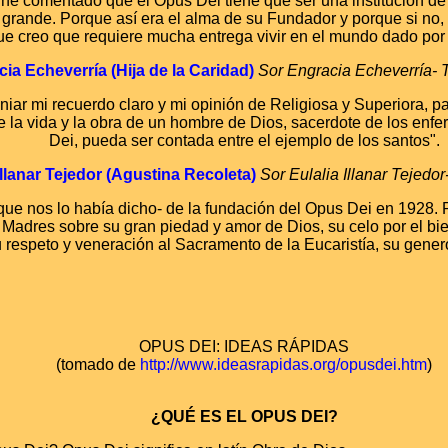
 he comentado que el Opus Dei tiene que ser una institución d
u grande. Porque así era el alma de su Fundador y porque si no,
que creo que requiere mucha entrega vivir en el mundo dado por
ia Echeverría (Hija de la Caridad)
Sor Engracia Echeverría- 
niar mi recuerdo claro y mi opinión de Religiosa y Superiora, p
e la vida y la obra de un hombre de Dios, sacerdote de los enf
Dei, pueda ser contada entre el ejemplo de los santos".
Illanar Tejedor (Agustina Recoleta)
Sor Eulalia Illanar Tejedor
ue nos lo había dicho- de la fundación del Opus Dei
en 1928. 
Madres sobre su gran piedad y amor de Dios, su celo por el bien
 respeto y veneración al Sacramento de la Eucaristía, su gener
OPUS DEI: IDEAS RÁPIDAS
(tomado de
http://www.ideasrapidas.org/opusdei.htm
)
¿QUÉ ES EL OPUS DEI?