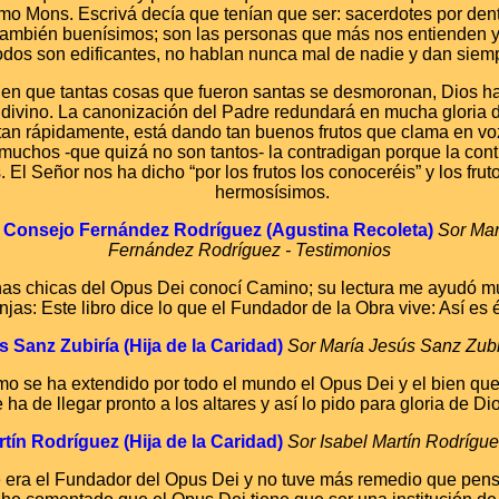
o Mons. Escrivá decía que tenían que ser: sacerdotes por dentr
también buenísimos; son las personas que más nos entienden y
odos son edificantes, no hablan nunca mal de nadie y dan siem
 en que tantas cosas que fueron santas se desmoronan, Dios h
 divino. La canonización del Padre redundará en mucha gloria 
tan rápidamente, está dando tan buenos frutos que clama en voz
muchos -que quizá no son tantos- la contradigan porque la con
. El Señor nos ha dicho “por los frutos los conoceréis” y los fru
hermosísimos.
n Consejo Fernández Rodríguez (Agustina Recoleta)
Sor Mar
Fernández Rodríguez - Testimonios
as chicas del Opus Dei conocí Camino; su lectura me ayudó muc
jas: Este libro dice lo que el Fundador de la Obra vive: Así es é
 Sanz Zubiría (Hija de la Caridad)
Sor María Jesús Sanz Zubi
o se ha extendido por todo el mundo el Opus Dei y el bien qu
a de llegar pronto a los altares y así lo pido para gloria de Dio
rtín Rodríguez (Hija de la Caridad)
Sor Isabel Martín Rodrígue
 era el Fundador del Opus Dei y no tuve más remedio que pensar