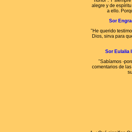
honor”. Y siempre
alegre y de espírit
a ello. Por
Sor Engrac
"He querido testimo
Dios, sirva para qu
Sor Eulalia 
"Sabíamos -porq
comentarios de las 
su