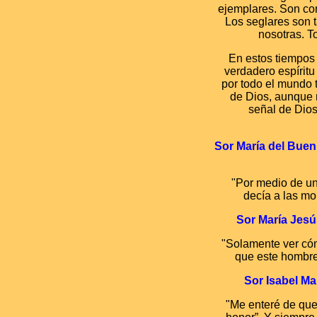
ejemplares. Son com
Los seglares son 
nosotras. T
En estos tiempos
verdadero espíritu
por todo el mundo 
de Dios, aunque 
señal de Dios
Sor María del Bue
"Por medio de un
decía a las mon
Sor María Jesús
"Solamente ver cóm
que este hombre h
Sor Isabel Ma
"Me enteré de que