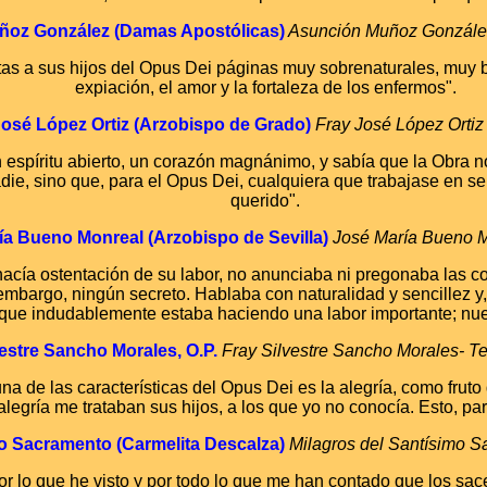
oz González (Damas Apostólicas)
Asunción Muñoz González
tas a sus hijos del Opus Dei
páginas muy sobrenaturales, muy bel
expiación, el amor y la fortaleza de los enfermos".
osé López Ortiz (Arzobispo de Grado)
Fray José López Ortiz
n espíritu abierto, un corazón magnánimo, y sabía que la Obra n
ie, sino que, para el Opus Dei,
cualquiera que trabajase en se
querido".
a Bueno Monreal (Arzobispo de Sevilla)
José María Bueno M
acía ostentación de su labor, no anunciaba ni pregonaba las c
embargo, ningún secreto. Hablaba con naturalidad y sencillez y,
que indudablemente estaba haciendo una labor importante; nu
vestre Sancho Morales, O.P.
Fray Silvestre Sancho Morales- T
na de las características del Opus Dei
es la alegría, como fruto
egría me trataban sus hijos, a los que yo no conocía. Esto, par
mo Sacramento (Carmelita Descalza)
Milagros del Santísimo S
r lo que he visto y por todo lo que me han contado que los sa