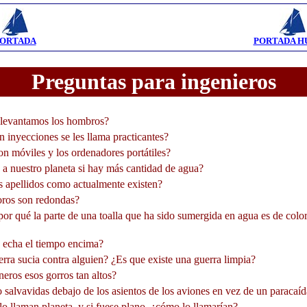
ORTADA
PORTADA 
Preguntas para ingenieros
levantamos los hombros?
 inyecciones se les llama practicantes?
n móviles y los ordenadores portátiles?
 a nuestro planeta si hay más cantidad de agua?
 apellidos como actualmente existen?
oros son redondas?
por qué la parte de una toalla que ha sido sumergida en agua es de colo
 echa el tiempo encima?
rra sucia contra alguien? ¿Es que existe una guerra limpia?
eros esos gorros tan altos?
salvavidas debajo de los asientos de los aviones en vez de un paracaíd
 llaman planeta, y si fuese plano, ¿cómo lo llamarían?