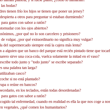
 las bodas?
s tienen frío los hijos se tienen que poner un jersey?
espierta a otros para preguntar si estaban durmiendo?
para gatos con sabor a ratón?
tornudar con los ojos abiertos?
inónimos, ¿por qué no lo son carcelero y prisionero?
 de vulgar, ¿por qué extraordinario no significa muy vulgar?
a del supermercado siempre está la cajera más lenta?
 a alguien que un banco del parque está recién pintado tiene que tocar
ero sirve una coca-cola, vuelca solamente la mitad en el vaso?
escribe todo junto y "todo junto" se escribe separado?
s una palabra tan larga?
utilizaban casco?
oche si no está plantado?
rupa o reúne en bancos?
becedario, en los teclados, están todas desordenadas?
para gatos con sabor a ratón?
ogido tal enfermedad, cuando en realidad es ella la que nos coge a no
n vegetales, ¿qué comen los humanitarios?