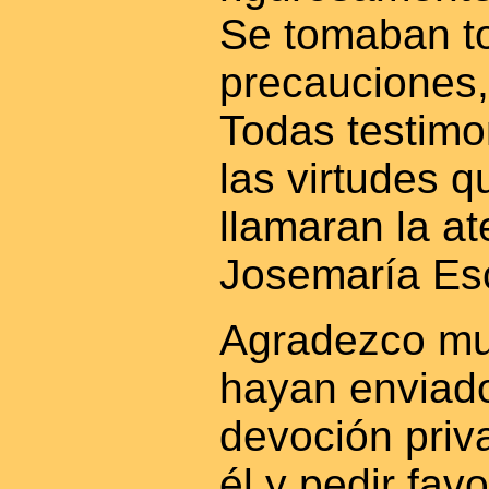
Se tomaban t
precauciones,
Todas testimo
las virtudes 
llamaran la at
Josemaría Esc
Agradezco mu
hayan enviad
devoción priv
él y pedir fav