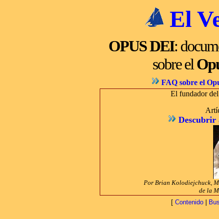
El Ve
OPUS DEI
: docume
sobre el
Opu
FAQ sobre el Op
El fundador del
Art
Descubrir 
Por Brian Kolodiejchuck, M.
de la M
[
Contenido
|
Bus