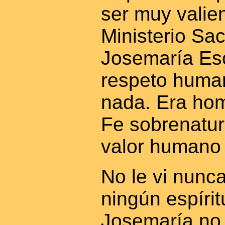
ser muy valien
Ministerio Sac
Josemaría Esc
respeto human
nada. Era hom
Fe sobrenatura
valor humano
No le vi nunc
ningún espírit
Josemaría no 