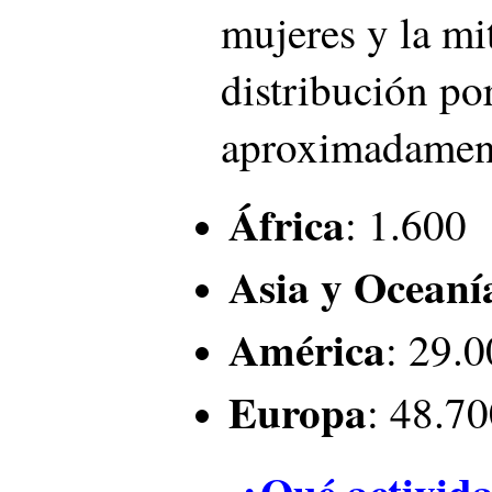
mujeres y la m
distribución por
aproximadamente
África
: 1.600
Asia y Oceaní
América
: 29.
Europa
: 48.7
¿Qué activida