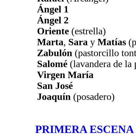
Ángel
1
Ángel
2
Oriente
(estrella)
Marta
,
Sara
y
Matías
(p
Zabulón
(pastorcillo ton
Salomé
(lavandera de la 
Virgen
María
San
José
Joaquín
(posadero)
PRIMERA ESCENA