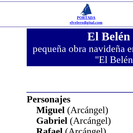
PORTADA
elvelerodigital.com
El Belén
pequeña obra navideña en
"El Belén
Personajes
Miguel
(Arcángel)
Gabriel
(Arcángel)
Rafael
(Arcángel)