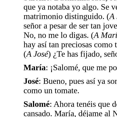
que ya notaba yo algo. Se v
matrimonio distinguido. (
A 
señor a pesar de ser tan jove
No, no me lo digas. (
A Mar
hay así tan preciosas como t
(
A José
) ¿Te has fijado, señ
María
: ¡Salomé, que me po
José
: Bueno, pues así ya s
como un tomate.
Salomé
: Ahora tenéis que 
cansado. María, déjame al N