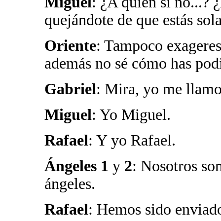
Miguel
: ¿A quién si no...? 
quejándote de que estás sol
Oriente
: Tampoco exageres.
además no sé cómo has pod
Gabriel
: Mira, yo me llamo
Miguel
: Yo Miguel.
Rafael
: Y yo Rafael.
Ángeles 1
y
2
: Nosotros som
ángeles.
Rafael
: Hemos sido enviado