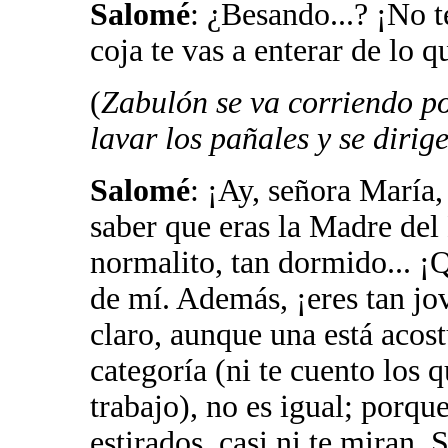
Salomé
: ¿Besando...? ¡No te
coja te vas a enterar de lo 
(
Zabulón se va corriendo p
lavar los pañales y se dirig
Salomé
: ¡Ay, señora María
saber que eras la Madre del 
normalito, tan dormido... ¡
de mí. Además, ¡eres tan jo
claro, aunque una está acos
categoría (ni te cuento los 
trabajo), no es igual; porqu
estirados, casi ni te miran.