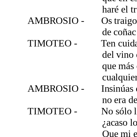
haré el trato de
AMBROSIO - Os traigo y
de coñac de Al
TIMOTEO - Ten cuidado
del vino del ot
que más que vi
cualquier otra g
AMBROSIO - Insinúas qu
no era de gran 
TIMOTEO - No sólo lo pi
¿acaso lo serv
Que mi espada es