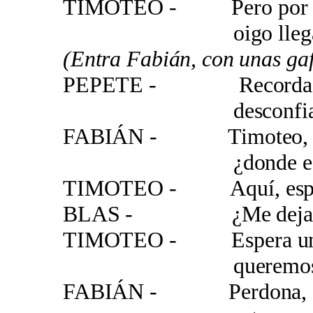
TIMOTEO - Pero por cie
oigo llegar a 
(Entra Fabián, con unas gaf
PEPETE - Recordadlo
desconfiad del 
FABIÁN - Timoteo, T
¿donde estás que
TIMOTEO - Aquí, especi
BLAS - ¿Me dejas la 
TIMOTEO - Espera un p
queremos su in
FABIÁN - Perdona, ¡oh