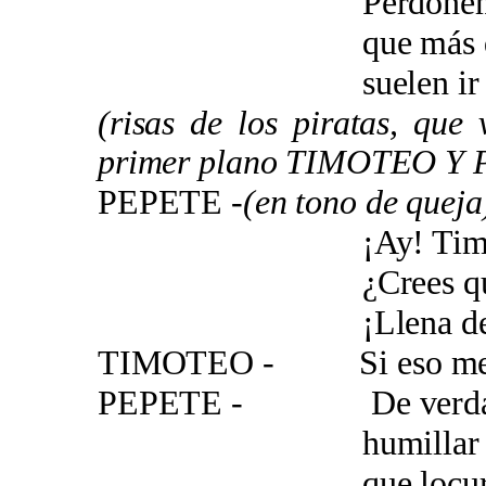
Perdóneme, al
que más que ca
suelen ir de c
(risas de los piratas, qu
primer plano TIMOTEO Y
PEPETE
-(en tono de queja
¡Ay! Timot
¿Crees que tu form
¡Llena de ene
TIMOTEO - Si eso me 
PEPETE - De verdad qu
humillar a Vic
que locura, ¡qué