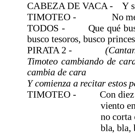
CABEZA DE VACA - Y si n
TIMOTEO - No me acla
TODOS - Que qué bus
busco tesoros, busco princ
PIRATA 2 -
(Canta
Timoteo cambiando de cara
cambia de cara
Y comienza a recitar estos p
TIMOTEO - Con diez ca
viento en popa a
no corta el mar 
bla, bla, bla 