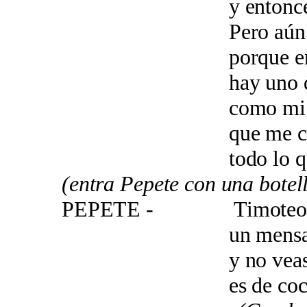
y entonces, le c
Pero aún así no
porque entre s
hay uno que se
como mi gran c
que me cue
todo lo que el te
(entra Pepete con una botel
PEPETE - Timoteo, h
un mensaje emb
y no veas com
es de cocaco