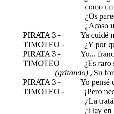
como un pico 
¿Os parece f
¿Acaso una mosca 
PIRATA 3 - Ya cuidé no m
TIMOTEO - ¿Y por qué n
PIRATA 3 - Yo... franca
TIMOTEO - ¿Es raro su
(gritando)
¿Su for
PIRATA 3 - Yo pensé qu
TIMOTEO - ¡Pero nec
¿La tratáis con 
¿Hay en ella algo