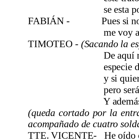
se esta poniend
FABIÁN - Pues si no os
me voy a otro 
TIMOTEO -
(Sacando la e
De aquí no se m
especie de mal
y si quieres ne
pero será en mi
Y además quiero 
(queda cortado por la ent
acompañado de cuatro solda
TTE. VICENTE- He oído q