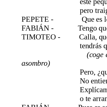
este pequeño r
pero traigo los 
PEPETE - Que es lo qu
FABIÁN - Tengo que ex
TIMOTEO - Calla, que 
tendrás que corre
(coge el mapa y m
asombro)
Pero, ¿que es 
No entiendo nada
Explícame lo q
o te arranco l