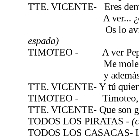
TTE. VICENTE- Eres dema
A ver... ¿dónde e
Os lo aviso, prob
espada)
TIMOTEO - A ver Pepete,
Me molesta tu 
y además ¡has ago
TTE. VICENTE- Y tú quien 
TIMOTEO - Timoteo, ¿q
TTE. VICENTE- Que son gra
TODOS LOS PIRATAS -
(c
TODOS LOS CASACAS- Le h