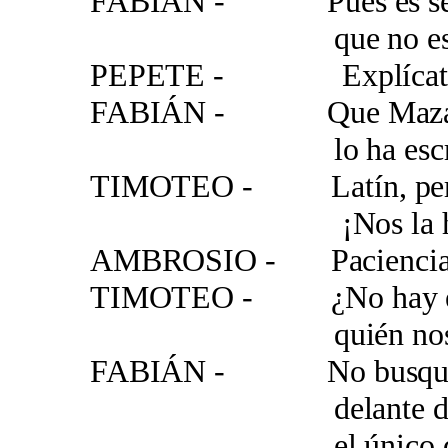
FABIÁN - Pues es sencil
que no está escrit
PEPETE - Explícate, 
FABIÁN - Que Mazapán,
lo ha escrito tod
TIMOTEO - Latín, pero 
¡Nos la ha vuelto
AMBROSIO - Paciencia, qu
TIMOTEO - ¿No hay en 
quién nos traduzc
FABIÁN - No busquéis
delante de ti 
el único que enti