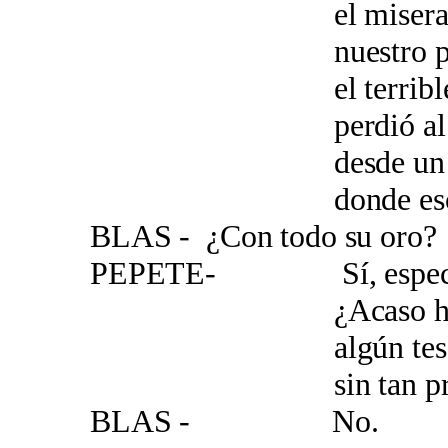
el miserable p
nuestro pirata 
el terrible M
perdió al venir
desde un lejan
donde escondió 
BLAS - ¿Con todo su oro?
PEPETE- Sí, especie
¿Acaso has vist
algún tesoro 
sin tan precios
BLAS - No.