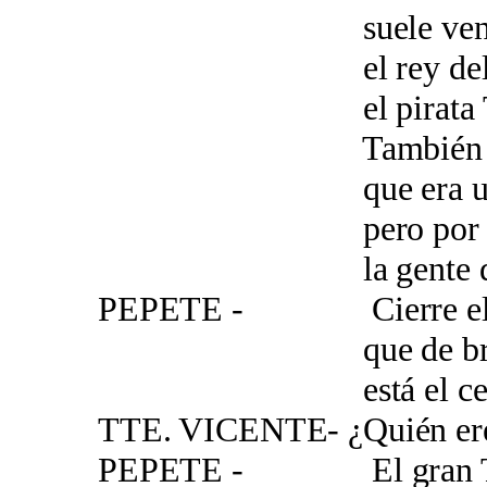
suele venir a 
el rey del esc
el pirata Tim
También me hab
que era un hombr
pero por lo que 
la gente del pue
PEPETE - Cierre el pi
que de bravucone
está el cementer
TTE. VICENTE- ¿Quién ere
PEPETE - El gran Tim