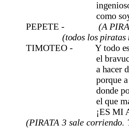
ingenioso y bie
como soy yo
PEPETE -
(A PIRA
(todos los piratas 
TIMOTEO - Y todo esto,
el bravucón que
a hacer de mi na
porque a un mun
donde porque soy
el que manda
¡ES MI ACER
(PIRATA 3 sale corriendo. T