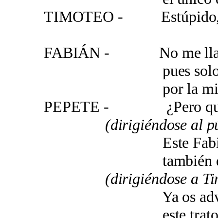
TIMOTEO - Estúpido, ¿s
FABIÁN - No me llame
pues solo tradu
por la mitad de
PEPETE - ¿Pero que 
(dirigiéndose al púb
Este Fabián de
también quiere ch
(dirigiéndose a Tim
Ya os advertí 
este trato por 