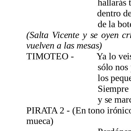
hallarás tu per
dentro de una b
de la botella d
(Salta
Vicente y se oyen cri
vuelven a las mesas)
TIMOTEO - Ya lo veis 
sólo nos plant
los pequeños ma
Siempre meten 
y se marchan ca
PIRATA 2 - (En tono irónic
mueca)