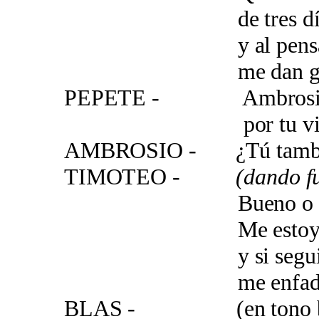
de tres días sin
y al pensar en t
me dan ganas de
PEPETE - Ambrosio, no 
por tu vino de 
AMBROSIO - ¿Tú también
TIMOTEO -
(dando f
Bueno o malo tr
Me estoy ponien
y si seguimos
me enfadaré co
BLAS - (en tono bravu