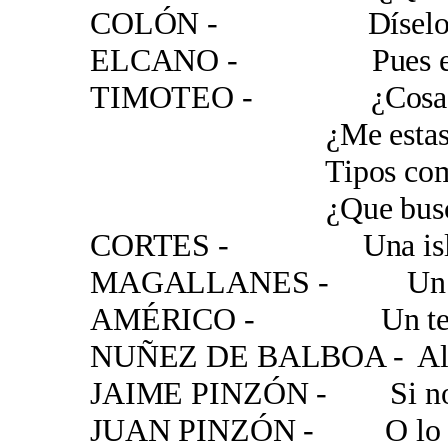
COLÓN - Díselo tu
ELCANO - Pues estamos
TIMOTEO - ¿Cosa
¿Me estas tomando
Tipos como tu me l
¿Que buscas aca
CORTES - Una isl
MAGALLANES - Un co
AMÉRICO - Un tes
NUÑEZ DE BALBOA - Algo
JAIME PINZÓN - Si no p
JUAN PINZÓN - O lo que 