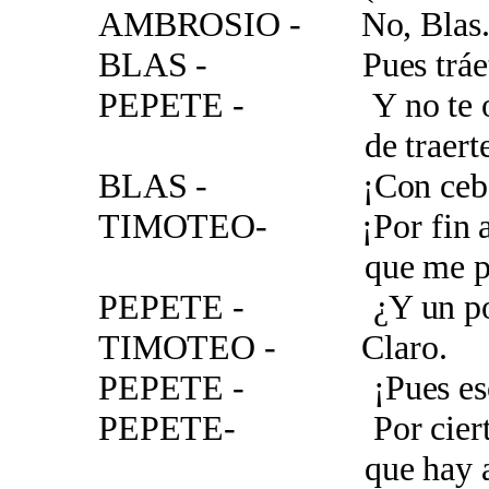
AMBROSIO - No, Blas
BLAS - Pues tráete el
PEPETE - Y no te olvid
de traerte las to
BLAS - ¡Con cebollit
TIMOTEO- ¡Por fin algu
que me parece u
PEPETE - ¿Y un poco
TIMOTEO - Claro.
PEPETE - ¡Pues es
PEPETE- Por cierto 
que hay algo qu