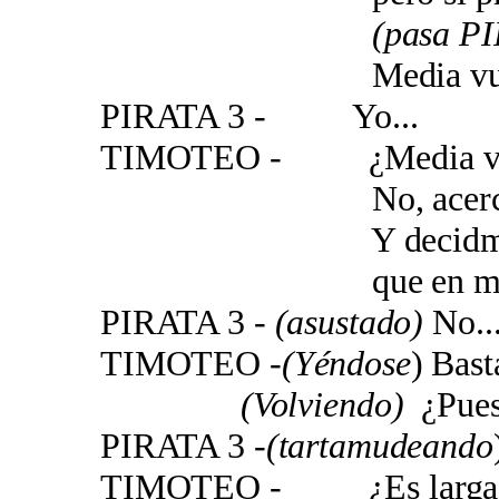
(pasa PI
Media vuelta y 
PIRATA 3 - Yo...
TIMOTEO - ¿Media vuel
No, acercao
Y decidme si h
que en mi nariz
PIRATA 3 -
(asustado)
No...
TIMOTEO
-(Yéndose
) Bast
(Volviendo)
¿Pues 
PIRATA 3 -
(tartamudeando
TIMOTEO - ¿Es larga y