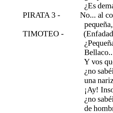
¿Es demasiado
PIRATA 3 - No... al con
pequeña, pequeñit
TIMOTEO - (Enfadad
¿Pequeña habéi
Bellaco...¡Gr
Y vos que sois un
¿no sabéis que
una nariz tan 
¡Ay! Insolen
¿no sabéis que e
de hombre honrad