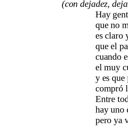
(con dejadez, dejando 
Hay gente en es
que no me deja 
es claro y evi
que el pardillo 
cuando en la tab
el muy cuco s
y es que por alg
compró las info
Entre todos mis
hay uno que es 
pero ya veréis, m