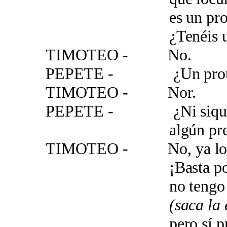
es un protegido de
¿Tenéis un pa
TIMOTEO - No.
PEPETE - ¿Un prote
TIMOTEO - Nor.
PEPETE - ¿Ni siquiera
algún precep
TIMOTEO - No, ya lo he
¡Basta por ah
no tengo protec
(saca la 
pero sí protec