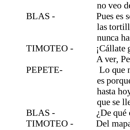
no veo del todo
BLAS - Pues es senci
las tortillas si
nunca han sabi
TIMOTEO - ¡Cállate go
A ver, Pepete, t
PEPETE- Lo que no a
es porqué Fabián
hasta hoy no no
que se llevó el 
BLAS - ¿De qué está
TIMOTEO - Del mapa qu