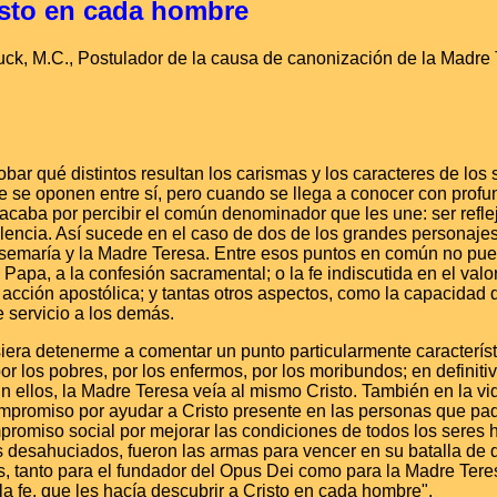
isto en cada hombre
uck, M.C., Postulador de la causa de canonización de la Madre 
ar qué distintos resultan los carismas y los caracteres de los s
 se oponen entre sí, pero cuando se llega a conocer con profun
 acaba por percibir el común denominador que les une: ser refl
elencia. Así sucede en el caso de dos de los grandes personajes 
osemaría y la Madre Teresa. Entre esos puntos en común no pue
l Papa, a la confesión sacramental; o la fe indiscutida en el val
 acción apostólica; y tantas otros aspectos, como la capacidad
e servicio a los demás.
iera detenerme a comentar un punto particularmente característ
r los pobres, por los enfermos, por los moribundos; en definitiv
 ellos, la Madre Teresa veía al mismo Cristo. También en la v
promiso por ayudar a Cristo presente en las personas que pade
romiso social por mejorar las condiciones de todos los seres h
s desahuciados, fueron las armas para vencer en su batalla de
 tanto para el fundador del Opus Dei como para la Madre Teresa
a fe, que les hacía descubrir a Cristo en cada hombre".