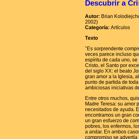
Descubrir a Cr
Autor:
Brian Kolodiejch
2002)
Categoría:
Artículos
Texto
"Es sorprendente comprob
veces parece incluso que
espíritu de cada uno, se
Cristo, el Santo por exc
del siglo XX: el beato J
gran amor a la Iglesia, a
punto de partida de toda
ambiciosas iniciativas d
Entre otros muchos, quis
Madre Teresa: su amor po
necesitados de ayuda. En
encontramos un gran com
un gran esfuerzo de comp
pobres, los enfermos, lo
a andar. En ambos casos,
compromiso se advertía l