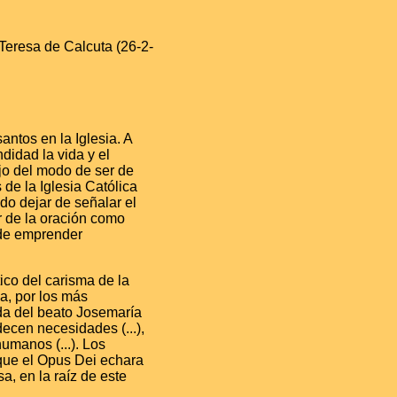
Teresa de Calcuta (26-2-
antos en la Iglesia. A
didad la vida y el
ejo del modo de ser de
de la Iglesia Católica
do dejar de señalar el
or de la oración como
 de emprender
ico del carisma de la
a, por los más
ida del beato Josemaría
cen necesidades (...),
umanos (...). Los
 que el Opus Dei echara
, en la raíz de este